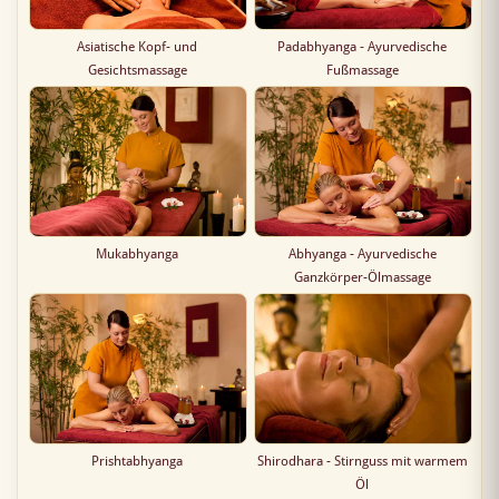
Asiatische Kopf- und
Padabhyanga - Ayurvedische
Gesichtsmassage
Fußmassage
Mukabhyanga
Abhyanga - Ayurvedische
Ganzkörper-Ölmassage
Prishtabhyanga
Shirodhara - Stirnguss mit warmem
Öl