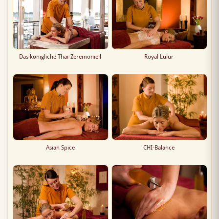
Das königliche Thai-Zeremoniell
Royal Lulur
Asian Spice
CHI-Balance