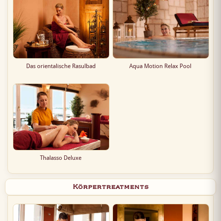
Das orientalische Rasulbad
Aqua Motion Relax Pool
Thalasso Deluxe
Körpertreatments