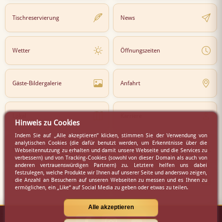
Tischreservierung
News
Wetter
Öffnungszeiten
Gäste-Bildergalerie
Anfahrt
Lokal
Karriere
Hinweis zu Cookies
Indem Sie auf „Alle akzeptieren” klicken, stimmen Sie der Verwendung von
analytischen Cookies (die dafür benutzt werden, um Erkenntnisse über die
Newsletter
Partner
Webseitennutzung zu erhalten und damit unsere Webseite und die Services zu
verbessern) und von Tracking-Cookies (sowohl von dieser Domain als auch von
anderen vertrauenswürdigen Partnern) zu. Letztere helfen uns dabei
festzulegen, welche Produkte wir Ihnen auf unserer Seite und anderswo zeigen,
die Anzahl an Besuchern auf unseren Webseiten zu messen und es Ihnen zu
Virtueller Rundgang
Presse
ermöglichen, ein „Like“ auf Social Media zu geben oder etwas zu teilen.
Alle akzeptieren