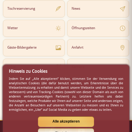
Tischreservierung
News
Wetter
Öffnungszeiten
Gäste-Bildergalerie
Anfahrt
Lokal
Karriere
Hinweis zu Cookies
Indem Sie auf „Alle akzeptieren” klicken, stimmen Sie der Verwendung von
analytischen Cookies (die dafür benutzt werden, um Erkenntnisse über die
Newsletter
Partner
Webseitennutzung zu erhalten und damit unsere Webseite und die Services zu
verbessern) und von Tracking-Cookies (sowohl von dieser Domain als auch von
anderen vertrauenswürdigen Partnern) zu. Letztere helfen uns dabei
festzulegen, welche Produkte wir Ihnen auf unserer Seite und anderswo zeigen,
die Anzahl an Besuchern auf unseren Webseiten zu messen und es Ihnen zu
Virtueller Rundgang
Presse
ermöglichen, ein „Like“ auf Social Media zu geben oder etwas zu teilen.
Alle akzeptieren