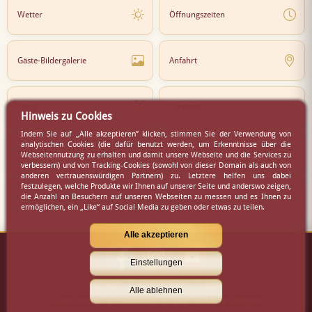
Wetter
Öffnungszeiten
Gäste-Bildergalerie
Anfahrt
Lokal
Karriere
Hinweis zu Cookies
Indem Sie auf „Alle akzeptieren” klicken, stimmen Sie der Verwendung von
analytischen Cookies (die dafür benutzt werden, um Erkenntnisse über die
Newsletter
Partner
Webseitennutzung zu erhalten und damit unsere Webseite und die Services zu
verbessern) und von Tracking-Cookies (sowohl von dieser Domain als auch von
anderen vertrauenswürdigen Partnern) zu. Letztere helfen uns dabei
festzulegen, welche Produkte wir Ihnen auf unserer Seite und anderswo zeigen,
die Anzahl an Besuchern auf unseren Webseiten zu messen und es Ihnen zu
Virtueller Rundgang
Presse
ermöglichen, ein „Like“ auf Social Media zu geben oder etwas zu teilen.
Alle akzeptieren
Einstellungen
Kontakt
|
Impressum
|
AGB
Alle ablehnen
Datenschutz
|
Sitemap
|
zur Desktop-Website