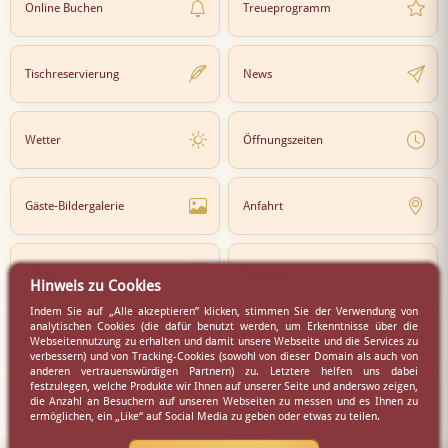
Online Buchen
Treueprogramm
Tischreservierung
News
Wetter
Öffnungszeiten
Gäste-Bildergalerie
Anfahrt
Lokal
Karriere
Hinweis zu Cookies
Indem Sie auf „Alle akzeptieren” klicken, stimmen Sie der Verwendung von
analytischen Cookies (die dafür benutzt werden, um Erkenntnisse über die
Newsletter
Partner
Webseitennutzung zu erhalten und damit unsere Webseite und die Services zu
verbessern) und von Tracking-Cookies (sowohl von dieser Domain als auch von
anderen vertrauenswürdigen Partnern) zu. Letztere helfen uns dabei
festzulegen, welche Produkte wir Ihnen auf unserer Seite und anderswo zeigen,
die Anzahl an Besuchern auf unseren Webseiten zu messen und es Ihnen zu
Virtueller Rundgang
Presse
ermöglichen, ein „Like“ auf Social Media zu geben oder etwas zu teilen.