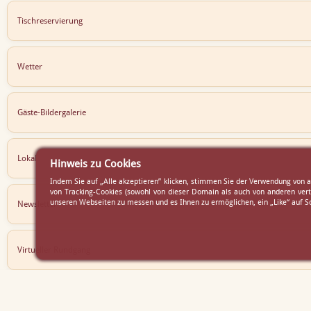
Tischreservierung
Wetter
Gäste-Bildergalerie
Lokal
Hinweis zu Cookies
Indem Sie auf „Alle akzeptieren” klicken, stimmen Sie der Verwendung von 
von Tracking-Cookies (sowohl von dieser Domain als auch von anderen vert
unseren Webseiten zu messen und es Ihnen zu ermöglichen, ein „Like“ auf So
Newsletter
Virtueller Rundgang