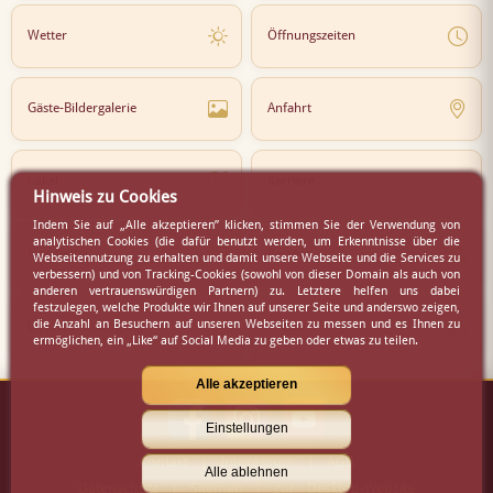
Wetter
Öffnungszeiten
Gäste-Bildergalerie
Anfahrt
Lokal
Karriere
Hinweis zu Cookies
Indem Sie auf „Alle akzeptieren” klicken, stimmen Sie der Verwendung von
analytischen Cookies (die dafür benutzt werden, um Erkenntnisse über die
Newsletter
Partner
Webseitennutzung zu erhalten und damit unsere Webseite und die Services zu
verbessern) und von Tracking-Cookies (sowohl von dieser Domain als auch von
anderen vertrauenswürdigen Partnern) zu. Letztere helfen uns dabei
festzulegen, welche Produkte wir Ihnen auf unserer Seite und anderswo zeigen,
die Anzahl an Besuchern auf unseren Webseiten zu messen und es Ihnen zu
Virtueller Rundgang
Presse
ermöglichen, ein „Like“ auf Social Media zu geben oder etwas zu teilen.
Alle akzeptieren
Einstellungen
Kontakt
|
Impressum
|
AGB
Alle ablehnen
Datenschutz
|
Sitemap
|
zur Desktop-Website