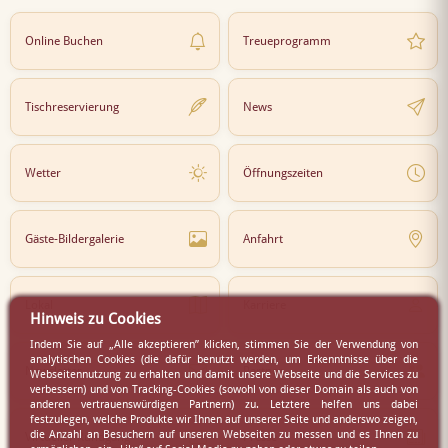
Online Buchen
Treueprogramm
Tischreservierung
News
Wetter
Öffnungszeiten
Gäste-Bildergalerie
Anfahrt
Lokal
Karriere
Hinweis zu Cookies
Indem Sie auf „Alle akzeptieren” klicken, stimmen Sie der Verwendung von
analytischen Cookies (die dafür benutzt werden, um Erkenntnisse über die
Newsletter
Partner
Webseitennutzung zu erhalten und damit unsere Webseite und die Services zu
verbessern) und von Tracking-Cookies (sowohl von dieser Domain als auch von
anderen vertrauenswürdigen Partnern) zu. Letztere helfen uns dabei
festzulegen, welche Produkte wir Ihnen auf unserer Seite und anderswo zeigen,
die Anzahl an Besuchern auf unseren Webseiten zu messen und es Ihnen zu
Virtueller Rundgang
Presse