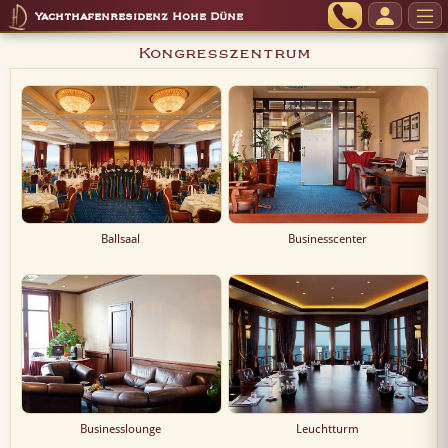
Yachthafenresidenz Hohe Düne
Kongresszentrum
Ballsaal
Businesscenter
Businesslounge
Leuchtturm