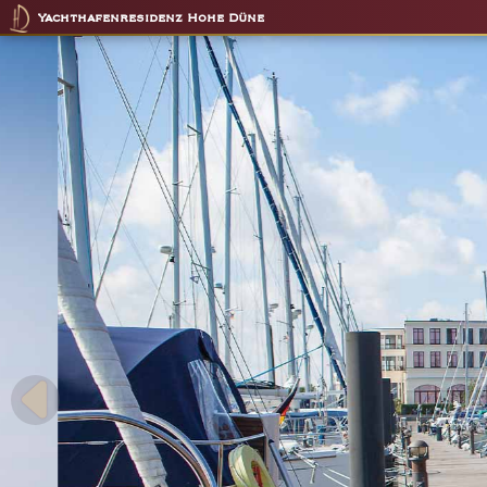
Yachthafenresidenz Hohe Düne