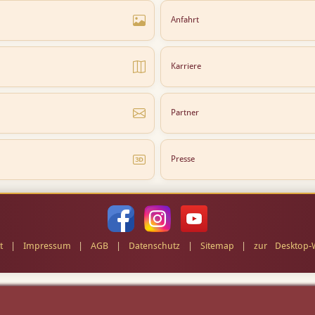
Anfahrt
Karriere
Partner
Presse
t
|
Impressum
|
AGB
|
Datenschutz
|
Sitemap
|
zur Desktop-