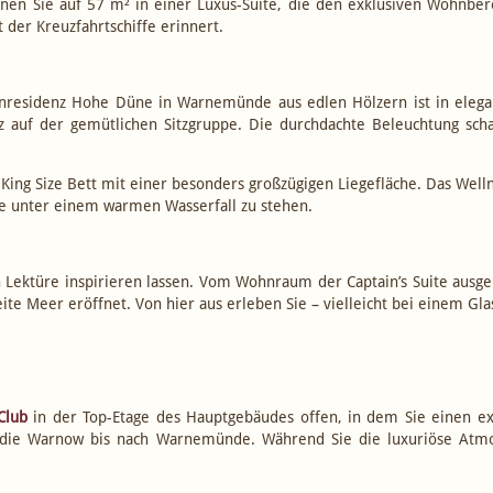
hnen Sie auf 57 m² in einer Luxus-Suite, die den exklusiven Wohnbe
 der Kreuzfahrtschiffe erinnert.
hafenresidenz Hohe Düne in Warnemünde aus edlen Hölzern ist in el
tz auf der gemütlichen Sitzgruppe. Die durchdachte Beleuchtung s
ing Size Bett mit einer besonders großzügigen Liegefläche. Das Wel
ie unter einem warmen Wasserfall zu stehen.
 Lektüre inspirieren lassen. Vom Wohnraum der Captain’s Suite ausg
te Meer eröffnet. Von hier aus erleben Sie – vielleicht bei einem Gl
Club
in der Top-Etage des Hauptgebäudes offen, in dem Sie einen ex
die Warnow bis nach Warnemünde. Während Sie die luxuriöse Atmo