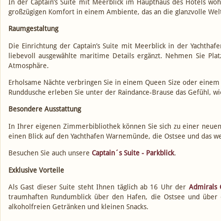
In der Captain’s Suite mit Meerblick im Haupthaus des Hotels wo
großzügigen Komfort in einem Ambiente, das an die glanzvolle Welt
Raumgestaltung
Die Einrichtung der Captain’s Suite mit Meerblick in der Yacht
liebevoll ausgewählte maritime Details ergänzt. Nehmen Sie Pla
Atmosphäre.
Erholsame Nächte verbringen Sie in einem Queen Size oder einem K
Runddusche erleben Sie unter der Raindance-Brause das Gefühl, w
Besondere Ausstattung
In Ihrer eigenen Zimmerbibliothek können Sie sich zu einer neuen
einen Blick auf den Yachthafen Warnemünde, die Ostsee und das wei
Besuchen Sie auch unsere
Captain´s Suite - Parkblick
.
Exklusive Vorteile
Als Gast dieser Suite steht Ihnen täglich ab 16 Uhr der
Admirals 
traumhaften Rundumblick über den Hafen, die Ostsee und über 
alkoholfreien Getränken und kleinen Snacks.